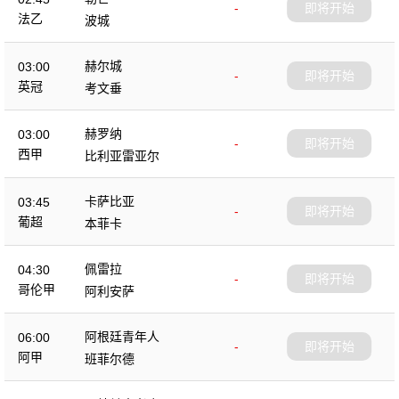
-
即将开始
法乙
波城
赫尔城
03:00
-
即将开始
英冠
考文垂
赫罗纳
03:00
-
即将开始
西甲
比利亚雷亚尔
卡萨比亚
03:45
-
即将开始
葡超
本菲卡
佩雷拉
04:30
-
即将开始
哥伦甲
阿利安萨
阿根廷青年人
06:00
-
即将开始
阿甲
班菲尔德