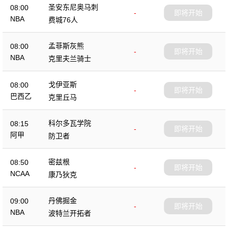
圣安东尼奥马刺
08:00
-
即将开始
NBA
费城76人
孟菲斯灰熊
08:00
-
即将开始
NBA
克里夫兰骑士
戈伊亚斯
08:00
-
即将开始
巴西乙
克里丘马
科尔多瓦学院
08:15
-
即将开始
阿甲
防卫者
密兹根
08:50
-
即将开始
NCAA
康乃狄克
丹佛掘金
09:00
-
即将开始
NBA
波特兰开拓者