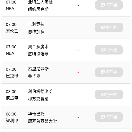
亚特兰大老鹰
07:00
-
即将开始
NBA
纽约尼克斯
卡利竞技
07:00
-
即将开始
哥伦乙
恩维加多
奥兰多魔术
07:00
-
即将开始
NBA
底特律活塞
泰里尼登斯
07:00
-
即将开始
巴拉甲
鲁毕奥
利伯塔德洛哈
08:00
-
即将开始
厄瓜甲
穆苏克鲁纳
华奇巴托
08:00
-
即将开始
智利甲
康塞普西翁大学