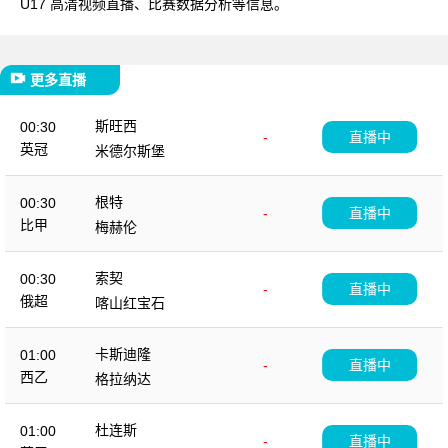
U17 高清视频直播、比赛数据分析等信息。
更多直播
斯旺西
00:30
-
直播中
英冠
米德尔斯堡
根特
00:30
-
直播中
比甲
梅赫伦
索契
00:30
-
直播中
俄超
喀山红宝石
卡斯迪隆
01:00
-
直播中
西乙
格拉纳达
杜连斯
01:00
-
直播中