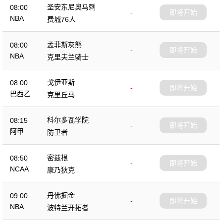
圣安东尼奥马刺
08:00
-
即将开始
NBA
费城76人
孟菲斯灰熊
08:00
-
即将开始
NBA
克里夫兰骑士
戈伊亚斯
08:00
-
即将开始
巴西乙
克里丘马
科尔多瓦学院
08:15
-
即将开始
阿甲
防卫者
密兹根
08:50
-
即将开始
NCAA
康乃狄克
丹佛掘金
09:00
-
即将开始
NBA
波特兰开拓者