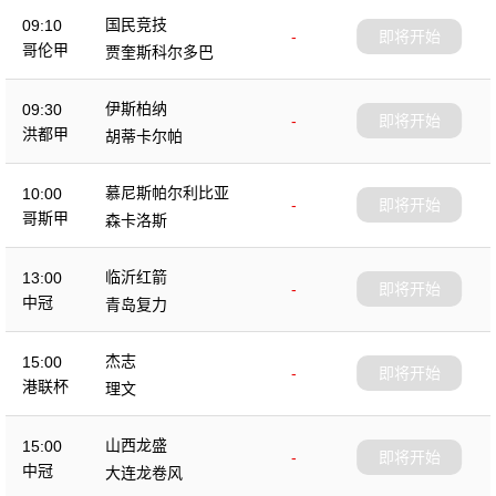
国民竞技
09:10
-
即将开始
哥伦甲
贾奎斯科尔多巴
伊斯柏纳
09:30
-
即将开始
洪都甲
胡蒂卡尔帕
慕尼斯帕尔利比亚
10:00
-
即将开始
哥斯甲
森卡洛斯
临沂红箭
13:00
-
即将开始
中冠
青岛复力
杰志
15:00
-
即将开始
港联杯
理文
山西龙盛
15:00
-
即将开始
中冠
大连龙卷风