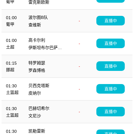
葡甲
雷克斯欧斯
波尔图B队
01:00
-
直播中
葡甲
查维斯
高卡尔利
01:00
-
直播中
土超
伊斯坦布尔巴萨克
塞尔
特罗姆瑟
01:15
-
直播中
挪超
罗森博格
贝西克塔斯
01:30
-
直播中
土篮超
皮纳尔
巴赫切希尔
01:30
-
直播中
土篮超
文尼沙
凯勒雷斯
01:30