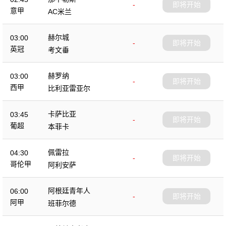
-
即将开始
意甲
AC米兰
赫尔城
03:00
-
即将开始
英冠
考文垂
赫罗纳
03:00
-
即将开始
西甲
比利亚雷亚尔
卡萨比亚
03:45
-
即将开始
葡超
本菲卡
佩雷拉
04:30
-
即将开始
哥伦甲
阿利安萨
阿根廷青年人
06:00
-
即将开始
阿甲
班菲尔德