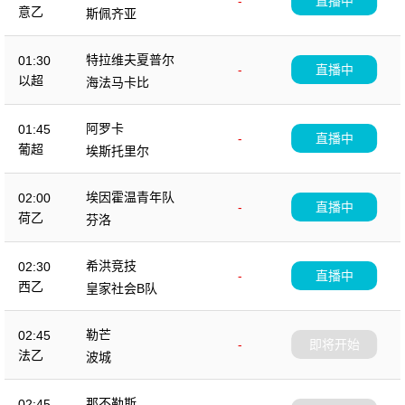
-
直播中
意乙
斯佩齐亚
特拉维夫夏普尔
01:30
-
直播中
以超
海法马卡比
阿罗卡
01:45
-
直播中
葡超
埃斯托里尔
埃因霍温青年队
02:00
-
直播中
荷乙
芬洛
希洪竞技
02:30
-
直播中
西乙
皇家社会B队
勒芒
02:45
-
即将开始
法乙
波城
那不勒斯
02:45