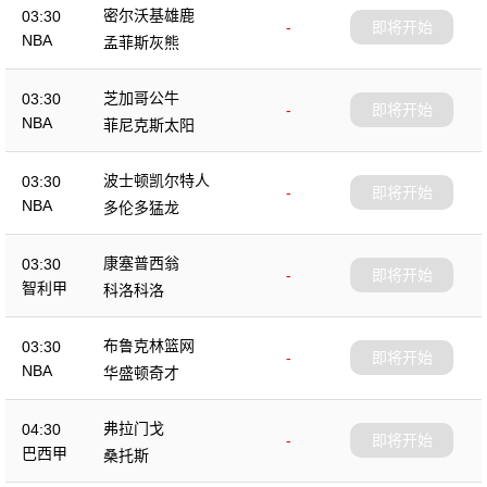
密尔沃基雄鹿
03:30
-
即将开始
NBA
孟菲斯灰熊
芝加哥公牛
03:30
-
即将开始
NBA
菲尼克斯太阳
波士顿凯尔特人
03:30
-
即将开始
NBA
多伦多猛龙
康塞普西翁
03:30
-
即将开始
智利甲
科洛科洛
布鲁克林篮网
03:30
-
即将开始
NBA
华盛顿奇才
弗拉门戈
04:30
-
即将开始
巴西甲
桑托斯