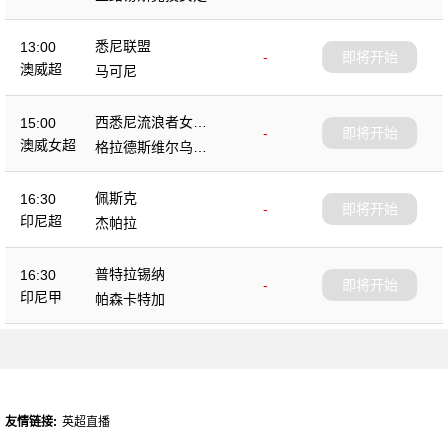
悉尼联盟
13:00
-
即将开始
澳威超
马可尼
西悉尼流浪者女足
15:00
-
即将开始
B队
澳威女超
格拉德斯维尔乌鸦
女足
佩斯克
16:30
-
即将开始
印尼超
杰帕拉
普特拉锡纳
16:30
-
即将开始
印尼甲
帕森卡特加
友情链接:
英超直播