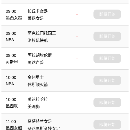
帕丘卡女足
09:00
-
即将开始
墨西女超
莱昂女足
萨克拉门托国王
09:00
-
即将开始
NBA
洛杉矶快船
阿拉胡埃伦斯
09:00
-
即将开始
哥斯甲
瓜达卢普
金州勇士
10:00
-
即将开始
NBA
休斯顿火箭
瓜达拉哈拉
10:00
-
即将开始
墨西联
美洲狮
马萨特兰女足
11:00
-
即将开始
墨西女超
圣路易斯竞技女足