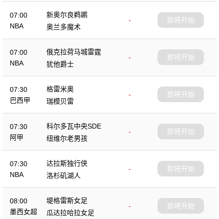
新奥尔良鹈鹕
07:00
-
即将开始
NBA
奥兰多魔术
俄克拉荷马城雷霆
07:00
-
即将开始
NBA
犹他爵士
格雷米奥
07:30
-
即将开始
巴西甲
瑞模贝雷
科尔多瓦中央SDE
07:30
-
即将开始
阿甲
纽维尔老男孩
达拉斯独行侠
07:30
-
即将开始
NBA
洛杉矶湖人
堤格雷斯女足
08:00
-
即将开始
墨西女超
瓜达拉哈拉女足