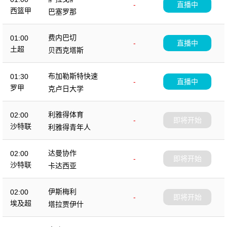
-
直播中
西篮甲
巴塞罗那
费内巴切
01:00
-
直播中
土超
贝西克塔斯
布加勒斯特快速
01:30
-
直播中
罗甲
克卢日大学
利雅得体育
02:00
-
即将开始
沙特联
利雅得青年人
达曼协作
02:00
-
即将开始
沙特联
卡达西亚
伊斯梅利
02:00
-
即将开始
埃及超
塔拉贾伊什