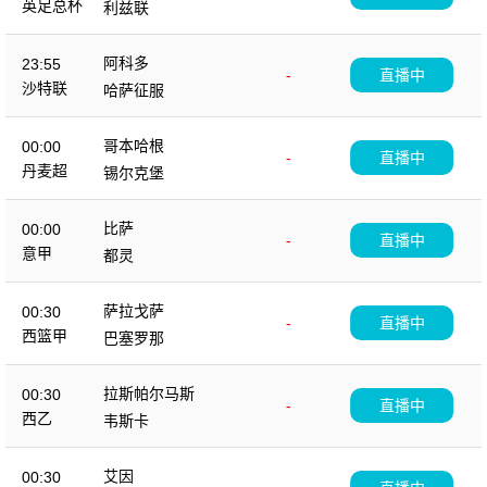
英足总杯
利兹联
阿科多
23:55
-
直播中
沙特联
哈萨征服
哥本哈根
00:00
-
直播中
丹麦超
锡尔克堡
比萨
00:00
-
直播中
意甲
都灵
萨拉戈萨
00:30
-
直播中
西篮甲
巴塞罗那
拉斯帕尔马斯
00:30
-
直播中
西乙
韦斯卡
艾因
00:30