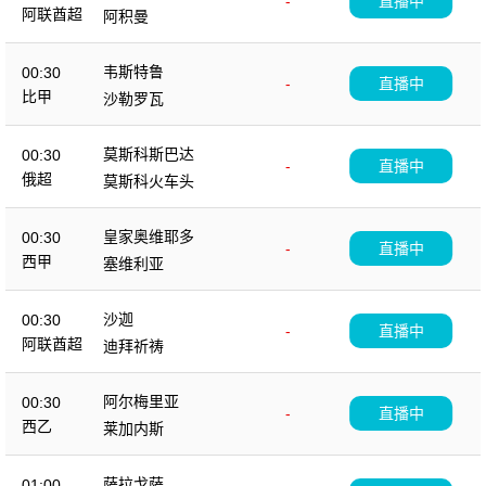
-
直播中
阿联酋超
阿积曼
韦斯特鲁
00:30
-
直播中
比甲
沙勒罗瓦
莫斯科斯巴达
00:30
-
直播中
俄超
莫斯科火车头
皇家奥维耶多
00:30
-
直播中
西甲
塞维利亚
沙迦
00:30
-
直播中
阿联酋超
迪拜祈祷
阿尔梅里亚
00:30
-
直播中
西乙
莱加内斯
萨拉戈萨
01:00