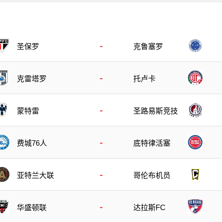
-
圣保罗
克鲁塞罗
-
克雷塔罗
托卢卡
-
蒙特雷
圣路易斯竞技
-
底特律活塞
费城76人
-
亚特兰大联
哥伦布机员
-
华盛顿联
达拉斯FC