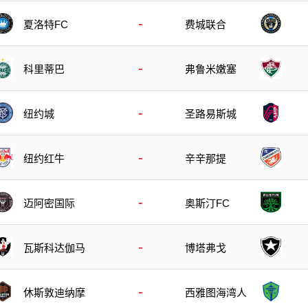
-
夏洛特FC
费城联合
-
科里蒂巴
弗鲁米嫩塞
-
纽约城
圣路易斯城
-
纽约红牛
辛辛那提
-
迈阿密国际
奥斯汀FC
-
瓦斯科达伽马
博塔弗戈
-
休斯敦迪纳摩
西雅图海湾人