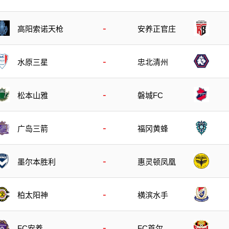
-
高阳索诺天枪
安养正官庄
-
水原三星
忠北清州
-
松本山雅
磐城FC
-
广岛三箭
福冈黄蜂
-
墨尔本胜利
惠灵顿凤凰
-
柏太阳神
横滨水手
-
FC安养
FC首尔