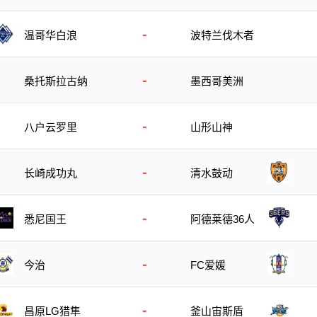
-
温哥华白浪
波特兰伐木者
-
桑托斯拉古纳
墨西哥美洲
-
八户云罗里
山形山神
-
长崎成功丸
清水鼓动
-
悉尼国王
阿德莱德36人
-
今治
FC爱媛
-
昌原LG猎隼
釜山宙斯盾