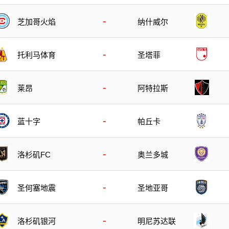
-
芝加哥火焰
纳什威尔
-
托利马体育
圣塔菲
-
莱昂
阿特拉斯
-
蓝十字
帕丘卡
-
洛杉矶FC
奥兰多城
-
圣何塞地震
圣地亚哥
-
洛杉矶银河
明尼苏达联