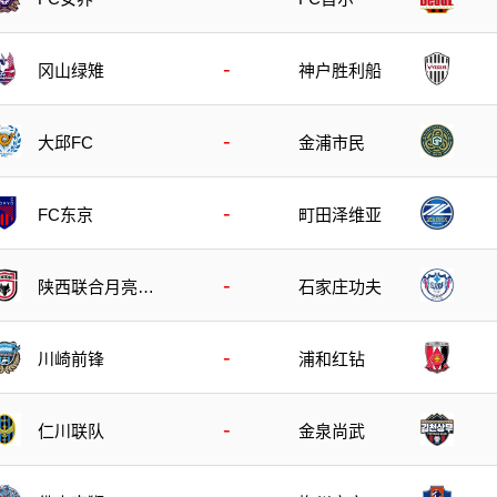
-
冈山绿雉
神户胜利船
-
大邱FC
金浦市民
-
FC东京
町田泽维亚
-
陕西联合月亮泊
石家庄功夫
队
-
川崎前锋
浦和红钻
-
仁川联队
金泉尚武