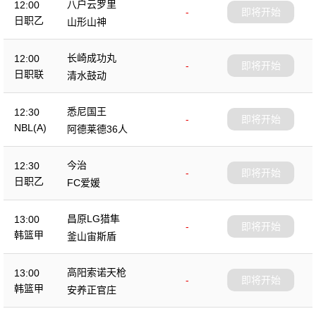
八户云罗里
12:00
-
即将开始
日职乙
山形山神
长崎成功丸
12:00
-
即将开始
日职联
清水鼓动
悉尼国王
12:30
-
即将开始
NBL(A)
阿德莱德36人
今治
12:30
-
即将开始
日职乙
FC爱媛
昌原LG猎隼
13:00
-
即将开始
韩篮甲
釜山宙斯盾
高阳索诺天枪
13:00
-
即将开始
韩篮甲
安养正官庄