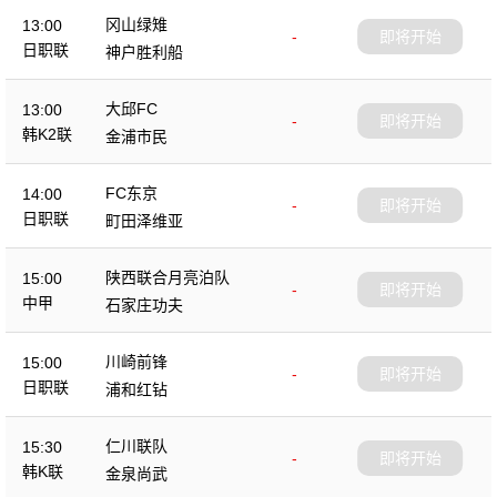
冈山绿雉
13:00
-
即将开始
日职联
神户胜利船
大邱FC
13:00
-
即将开始
韩K2联
金浦市民
FC东京
14:00
-
即将开始
日职联
町田泽维亚
陕西联合月亮泊队
15:00
-
即将开始
中甲
石家庄功夫
川崎前锋
15:00
-
即将开始
日职联
浦和红钻
仁川联队
15:30
-
即将开始
韩K联
金泉尚武