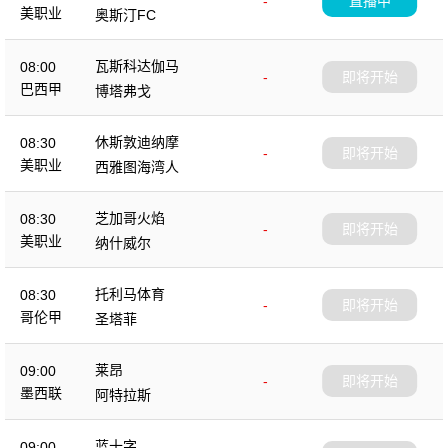
-
直播中
美职业
奥斯汀FC
瓦斯科达伽马
08:00
-
即将开始
巴西甲
博塔弗戈
休斯敦迪纳摩
08:30
-
即将开始
美职业
西雅图海湾人
芝加哥火焰
08:30
-
即将开始
美职业
纳什威尔
托利马体育
08:30
-
即将开始
哥伦甲
圣塔菲
莱昂
09:00
-
即将开始
墨西联
阿特拉斯
蓝十字
09:00